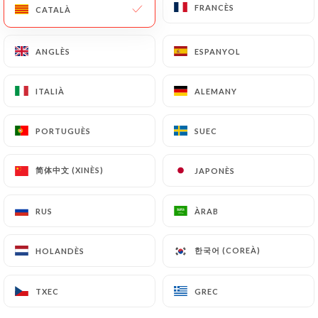
FRANCÈS
FRANCÈS
CATALÀ
CATALÀ
ANGLÈS
ANGLÈS
ESPANYOL
ESPANYOL
ITALIÀ
ITALIÀ
ALEMANY
ALEMANY
PORTUGUÈS
PORTUGUÈS
SUEC
SUEC
20 RESSENYA
简体中文 (XINÈS)
简体中文 (XINÈS)
JAPONÈS
JAPONÈS
RESTAURANTE FRANCES
500 Avenida San Juan
RUS
RUS
ÀRAB
ÀRAB
C1147 Buenos Aires Argentine
한국어 (COREÀ)
한국어 (COREÀ)
HOLANDÈS
HOLANDÈS
TXEC
TXEC
GREC
GREC
Qui som?