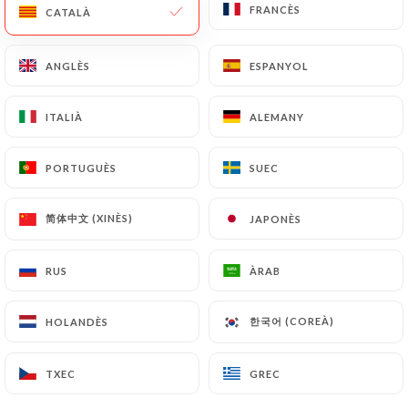
FRANCÈS
FRANCÈS
CATALÀ
CATALÀ
ANGLÈS
ANGLÈS
ESPANYOL
ESPANYOL
ITALIÀ
ITALIÀ
ALEMANY
ALEMANY
PORTUGUÈS
PORTUGUÈS
SUEC
SUEC
20 RESSENYA
简体中文 (XINÈS)
简体中文 (XINÈS)
JAPONÈS
JAPONÈS
RESTAURANTE FRANCES
500 Avenida San Juan
RUS
RUS
ÀRAB
ÀRAB
C1147 Buenos Aires Argentine
한국어 (COREÀ)
한국어 (COREÀ)
HOLANDÈS
HOLANDÈS
TXEC
TXEC
GREC
GREC
Qui som?