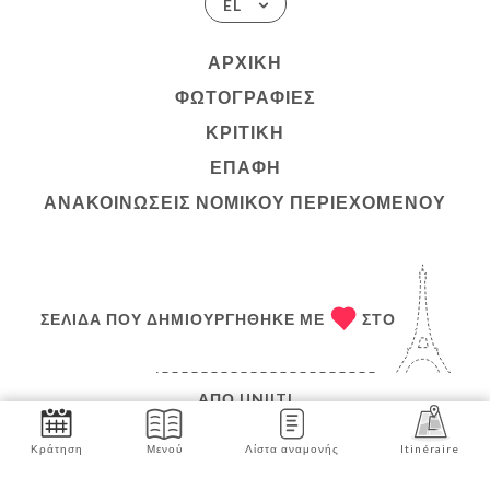
EL
ΑΡΧΙΚΉ
ΦΩΤΟΓΡΑΦΊΕΣ
ΚΡΙΤΙΚΉ
ΕΠΑΦΉ
ΑΝΑΚΟΙΝΏΣΕΙΣ ΝΟΜΙΚΟΎ ΠΕΡΙΕΧΟΜΈΝΟΥ
ΣΕΛΊΔΑ ΠΟΥ ΔΗΜΙΟΥΡΓΉΘΗΚΕ ΜΕ
ΣΤΟ
ΑΠΌ
UNIITI
© COPYRIGHT :ΈΤΟΣ – LO DEL FRANCÉS CAFÉ
Κράτηση
Μενού
Λίστα αναμονής
Itinéraire
BISTROT – ΌΛΑ ΤΑ ΔΙΚΑΙΏΜΑΤΑ ΔΙΑΤΗΡΟΎΝΤΑΙ