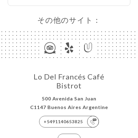
その他のサイト：
ー
約
ャ
リ
Lo Del Francés Café
ビ
Bistrot
ー
絡
500 Avenida San Juan
C1147 Buenos Aires Argentine
+5491140653825