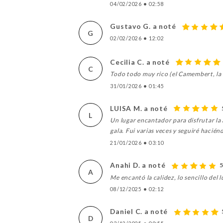
04/02/2026
•
02:58
Gustavo G. a noté
G
02/02/2026
•
12:02
Cecilia C. a noté
C
Todo todo muy rico (el Camembert, la
31/01/2026
•
01:45
LUISA M. a noté
L
Un lugar encantador para disfrutar la a
gala. Fui varias veces y seguiré hacié
21/01/2026
•
03:10
Anahi D. a noté
5
A
Me encantó la calidez, lo sencillo de
08/12/2025
•
02:12
Daniel C. a noté
D