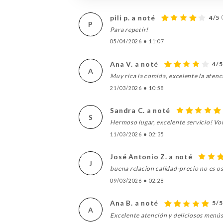
pili p. a noté
4/5
P
Para repetir!
05/04/2026
•
11:07
Ana V. a noté
4/5
A
Muy rica la comida, excelente la atenc
21/03/2026
•
10:58
Sandra C. a noté
S
Hermoso lugar, excelente servicio! V
11/03/2026
•
02:35
José Antonio Z. a noté
J
buena relacion calidad-precio no es o
09/03/2026
•
02:28
Ana B. a noté
5/5
A
Excelente atención y deliciosos menú