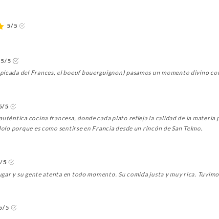
5/5
5/5
 picada del Frances, el boeuf bouerguignon) pasamos un momento divino co
5/5
uténtica cocina francesa, donde cada plato refleja la calidad de la materia p
ndolo porque es como sentirse en Francia desde un rincón de San Telmo.
/5
l lugar y su gente atenta en todo momento. Su comida justa y muy rica. Tuv
5/5