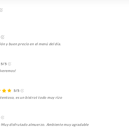
ión y buen precio en el menú del día.
5/5
olveremos!
5/5
stentoso, es un bistrot todo muy rizo
s Muy disfrutado almuerzo. Ambiente muy agradable