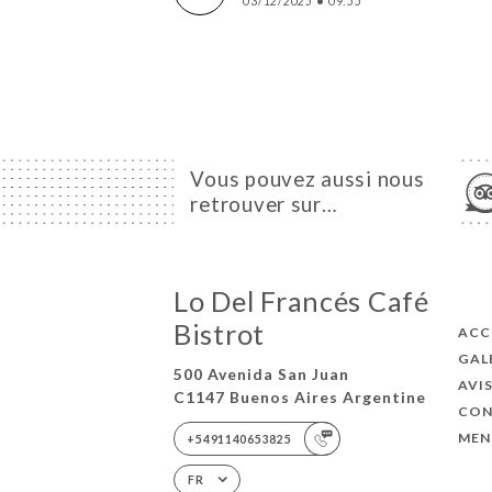
03/12/2025
•
09:55
Vous pouvez aussi nous
retrouver sur…
Lo Del Francés Café
Bistrot
ACC
GAL
500 Avenida San Juan
AVI
C1147 Buenos Aires Argentine
CON
MEN
+5491140653825
FR