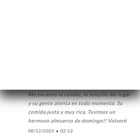
auténtica cocina francesa, donde cada
plato refleja la calidad de la materia prima,
la dedicación y el respeto por la tradición
gala. Fui varias veces y seguiré haciéndolo
porque es como sentirse en Francia desde
un rincón de San Telmo.
21/01/2026
•
03:10
Valoración de Anahi D.
A
5/5
Me encantó la calidez, lo sencillo del lugar
y su gente atenta en todo momento. Su
comida justa y muy rica. Tuvimos un
hermoso almuerzo de domingo!! Volveré
08/12/2025
•
02:12