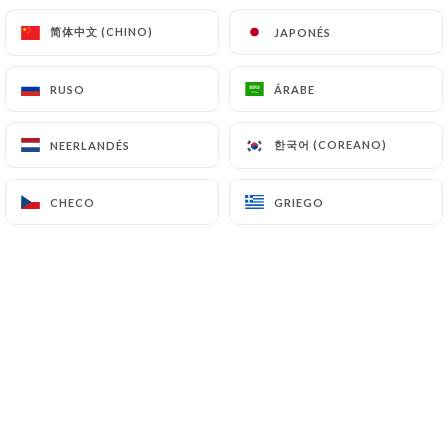
简体中文 (CHINO)
简体中文 (CHINO)
JAPONÉS
JAPONÉS
Valoración de pili p.
P
RUSO
RUSO
ÁRABE
ÁRABE
4/5
Para repetir!
한국어 (COREANO)
한국어 (COREANO)
NEERLANDÉS
NEERLANDÉS
05/04/2026
•
11:07
CHECO
CHECO
GRIEGO
GRIEGO
Valoración de Ana V.
A
4/5
Muy rica la comida, excelente la atención y
buen precio en el menú del día.
21/03/2026
•
10:58
Valoración de Sandra C.
S
5/5
Hermoso lugar, excelente servicio!