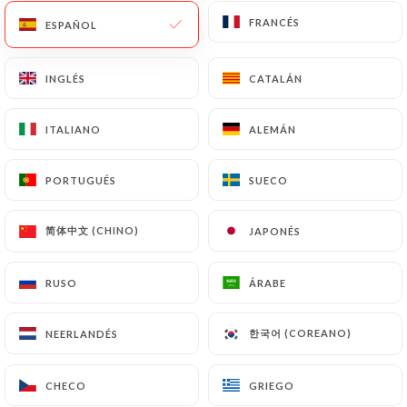
FRANCÉS
FRANCÉS
ESPAÑOL
ESPAÑOL
INGLÉS
INGLÉS
CATALÁN
CATALÁN
ITALIANO
ITALIANO
ALEMÁN
ALEMÁN
PORTUGUÉS
PORTUGUÉS
SUECO
SUECO
RESEÑA 20
简体中文 (CHINO)
简体中文 (CHINO)
JAPONÉS
JAPONÉS
RESTAURANTE FRANCES
500 Avenida San Juan
RUSO
RUSO
ÁRABE
ÁRABE
C1147 Buenos Aires Argentine
한국어 (COREANO)
한국어 (COREANO)
NEERLANDÉS
NEERLANDÉS
CHECO
CHECO
GRIEGO
GRIEGO
¿Quiénes somos?