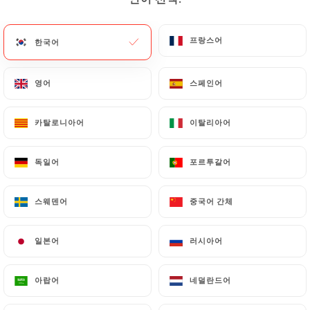
메뉴
KO
프랑스어
프랑스어
한국어
한국어
영어
영어
스페인어
스페인어
/
카탈로니아어
카탈로니아어
이탈리아어
이탈리아어
홈
연락처
연락처
독일어
독일어
포르투갈어
포르투갈어
스웨덴어
스웨덴어
중국어 간체
중국어 간체
일본어
일본어
러시아어
러시아어
아랍어
아랍어
네덜란드어
네덜란드어
Lo Del Francés Café