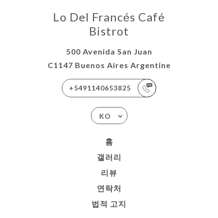
Lo Del Francés Café
Bistrot
500 Avenida San Juan
C1147 Buenos Aires Argentine
+5491140653825
KO
홈
갤러리
리뷰
연락처
법적 고지