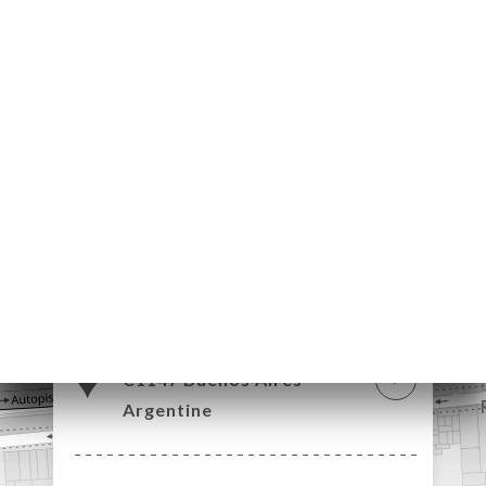
약
기
러
뷰
락
500 Avenida San Juan
C1147 Buenos Aires
Argentine